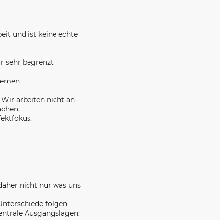
eit und ist keine echte
ur sehr begrenzt
lemen.
Wir arbeiten nicht an
achen.
ektfokus.
daher nicht nur was uns
 Unterschiede folgen
zentrale Ausgangslagen: