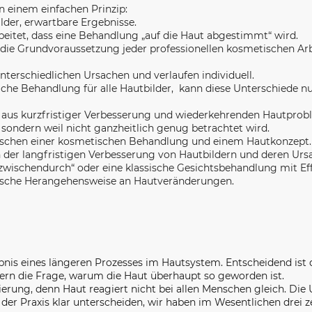
n einem einfachen Prinzip:
der, erwartbare Ergebnisse.
rbeitet, dass eine Behandlung „auf die Haut abgestimmt“ wird.
ch die Grundvoraussetzung jeder professionellen kosmetischen Arb
erschiedlichen Ursachen und verlaufen individuell.
gleiche Behandlung für alle Hautbilder, kann diese Unterschiede n
uf aus kurzfristiger Verbesserung und wiederkehrenden Hautprob
 sondern weil nicht ganzheitlich genug betrachtet wird.
wischen einer kosmetischen Behandlung und einem Hautkonzept. 
der langfristigen Verbesserung von Hautbildern und deren Urs
zwischendurch“ oder eine klassische Gesichtsbehandlung mit Eff
tische Herangehensweise an Hautveränderungen.
ebnis eines längeren Prozesses im Hautsystem. Entscheidend ist 
ndern die Frage, warum die Haut überhaupt so geworden ist.
ierung, denn Haut reagiert nicht bei allen Menschen gleich. Die
der Praxis klar unterscheiden, wir haben im Wesentlichen drei 