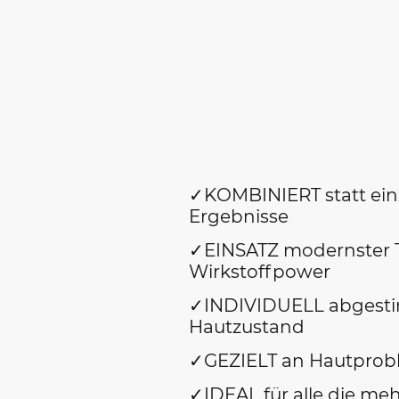
✓KOMBINIERT statt einz
Ergebnisse
✓EINSATZ modernster 
Wirkstoffpower
✓INDIVIDUELL abgesti
Hautzustand
✓GEZIELT an Hautprob
✓IDEAL für alle die me