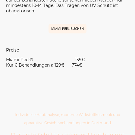
auf der behandelten Stelle sollte vermieden werden, für
mindestens 10-14 Tage. Das Tragen von UV Schutz ist
obligatorisch.
MIAMI PEEL BUCHEN
Preise
Miami Peel®
139€
Kur 6 Behandlungen a 129€ 774€
Individuelle Hautanalyse, moderne Wirkstoffkosmetik und
apparative Gesichtsbehandlungen in Dortmund