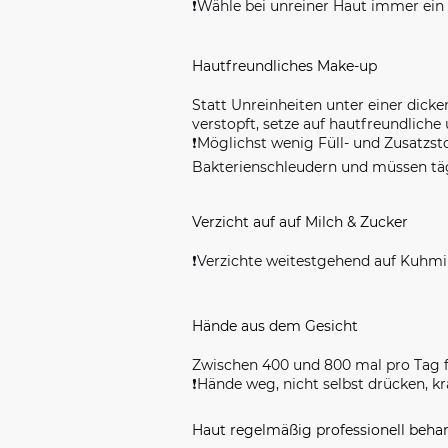
❗️
Wähle bei unreiner Haut immer ein S
Hautfreundliches Make-up
Statt Unreinheiten unter einer dicke
verstopft, setze auf hautfreundlic
❗️
Möglichst wenig Füll- und Zusatzs
Bakterienschleudern und müssen täg
Verzicht auf auf Milch & Zucker
❗️Verzichte weitestgehend auf Kuhmi
Hände aus dem Gesicht
Zwischen 400 und 800 mal pro Tag fa
❗️
Hände weg, nicht selbst drücken, k
Haut regelmäßig professionell beh