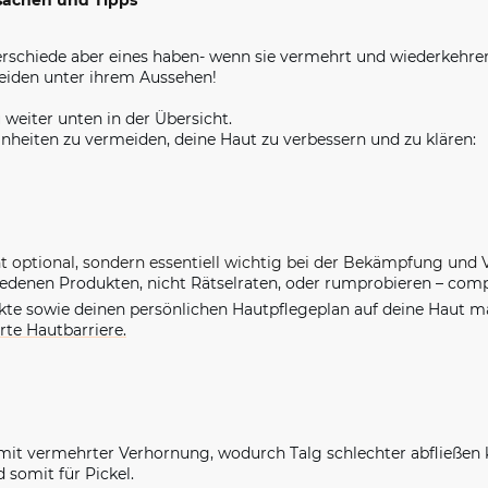
rsachen und Tipps"
nterschiede aber eines haben- wenn sie vermehrt und wiederkehre
leiden unter ihrem Aussehen!
 weiter unten in der Übersicht.
inheiten zu vermeiden, deine Haut zu verbessern und zu klären:
cht optional, sondern essentiell wichtig bei der Bekämpfung und
denen Produkten, nicht Rätselraten, oder rumprobieren – com
kte sowie deinen persönlichen Hautpflegeplan auf deine Haut ma
rte Hautbarriere.
mit vermehrter Verhornung, wodurch Talg schlechter abfließen 
somit für Pickel.