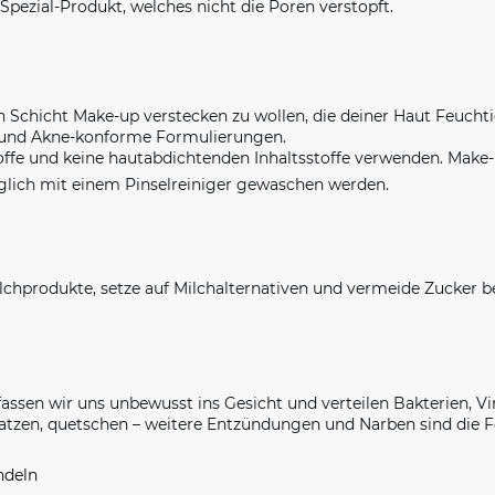
pezial-Produkt, welches nicht die Poren verstopft.
n Schicht Make-up verstecken zu wollen, die deiner Haut Feuchti
he und Akne-konforme Formulierungen.
toffe und keine hautabdichtenden Inhaltsstoffe verwenden. Mak
lich mit einem Pinselreiniger gewaschen werden.
lchprodukte, setze auf Milchalternativen und vermeide Zucker 
ssen wir uns unbewusst ins Gesicht und verteilen Bakterien, Vir
ratzen, quetschen – weitere Entzündungen und Narben sind die F
andeln